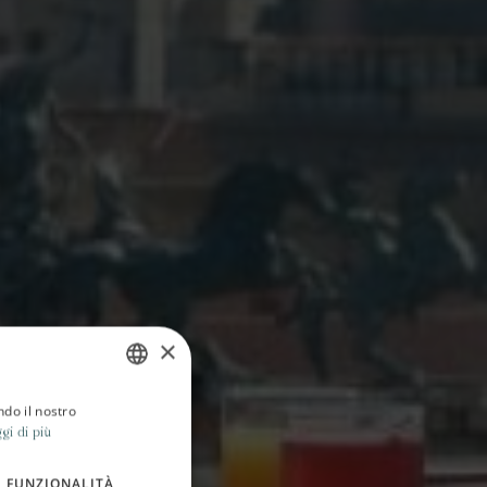
×
ndo il nostro
ITALIAN
gi di più
ENGLISH
FUNZIONALITÀ