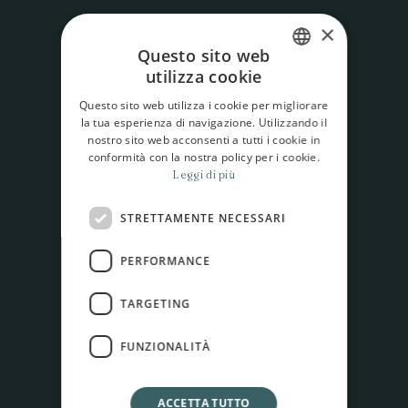
×
Questo sito web
utilizza cookie
ITALIAN
Questo sito web utilizza i cookie per migliorare
ENGLISH
la tua esperienza di navigazione. Utilizzando il
nostro sito web acconsenti a tutti i cookie in
conformità con la nostra policy per i cookie.
Leggi di più
STRETTAMENTE NECESSARI
HOME
PERFORMANCE
Cookie Policy
TARGETING
FUNZIONALITÀ
ACCETTA TUTTO