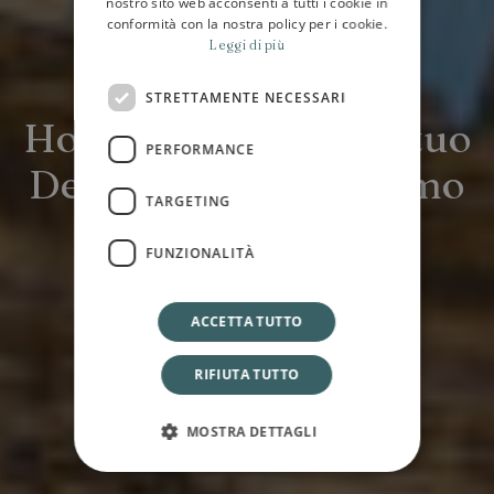
nostro sito web acconsenti a tutti i cookie in
conformità con la nostra policy per i cookie.
Leggi di più
STRETTAMENTE NECESSARI
Hotel Plaza Opéra: il tuo
Hotel Plaza Opéra: il tuo
PERFORMANCE
Design Hotel a Palermo
Rooftop a Palermo
TARGETING
FUNZIONALITÀ
ACCETTA TUTTO
RIFIUTA TUTTO
MOSTRA DETTAGLI