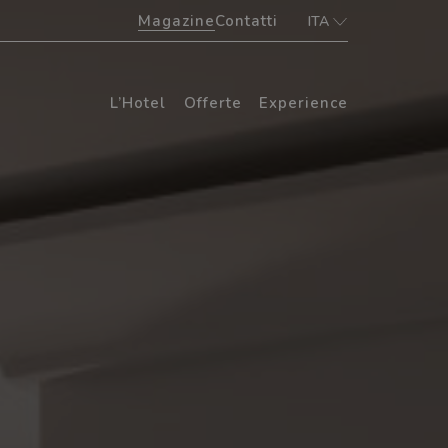
Magazine
Contatti
ITA
ITA
ENG
L’Hotel
Offerte
Experience