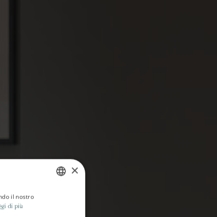
×
ndo il nostro
ITALIAN
gi di più
ENGLISH