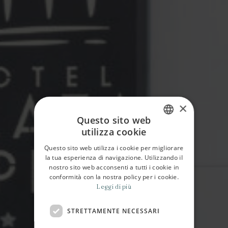
×
Questo sito web
utilizza cookie
ITALIAN
Questo sito web utilizza i cookie per migliorare
ENGLISH
la tua esperienza di navigazione. Utilizzando il
nostro sito web acconsenti a tutti i cookie in
conformità con la nostra policy per i cookie.
Leggi di più
STRETTAMENTE NECESSARI
HOME