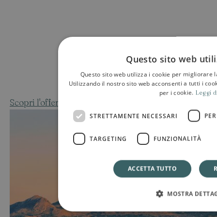
Questo sito web util
Questo sito web utilizza i cookie per migliorare 
Utilizzando il nostro sito web acconsenti a tutti i coo
per i cookie.
Leggi d
Scopri l'offerta
STRETTAMENTE NECESSARI
PE
TARGETING
FUNZIONALITÀ
ACCETTA TUTTO
MOSTRA DETTAG