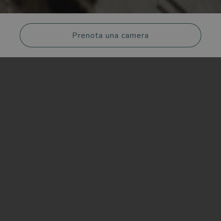
Prenota una camera
CHECK-IN
CHECK-OUT
Poche ore di auto per cambiare atmosfera.
Adulti
Bambini
Senza lo stress dei controlli in aeroporto. Senza
l’attesa. Solo la strada, e poi Palermo.
Luglio al Plaza Opéra è un’idea semplice e precisa:
una camera curata nei dettagli, l’accesso completo
alla quiete di NEROLAVICA Wellness & Spa
incluso nella prenotazione, e una città che sa