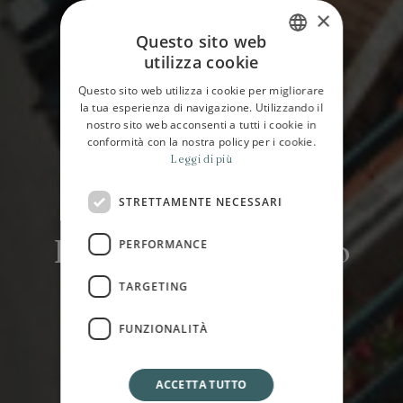
×
Questo sito web
utilizza cookie
ITALIAN
Questo sito web utilizza i cookie per migliorare
ENGLISH
la tua esperienza di navigazione. Utilizzando il
nostro sito web acconsenti a tutti i cookie in
conformità con la nostra policy per i cookie.
Leggi di più
STRETTAMENTE NECESSARI
HOME
OFFERTE
Risveglio a Palermo
PERFORMANCE
TARGETING
Dal 01 al 31 Luglio 2026
FUNZIONALITÀ
ACCETTA TUTTO